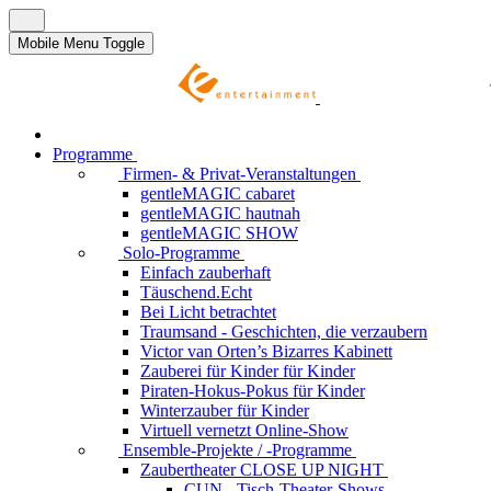
Mobile Menu Toggle
Programme
Firmen- & Privat-Veranstaltungen
gentleMAGIC cabaret
gentleMAGIC hautnah
gentleMAGIC SHOW
Solo-Programme
Einfach zauberhaft
Täuschend.Echt
Bei Licht betrachtet
Traumsand - Geschichten, die verzaubern
Victor van Orten’s Bizarres Kabinett
Zauberei für Kinder
für Kinder
Piraten-Hokus-Pokus
für Kinder
Winterzauber
für Kinder
Virtuell vernetzt
Online-Show
Ensemble-Projekte / -Programme
Zaubertheater CLOSE UP NIGHT
CUN - Tisch-Theater-Shows