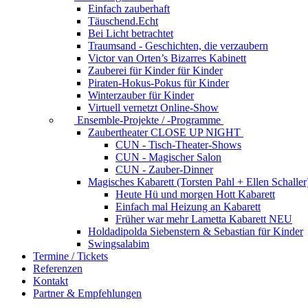
Einfach zauberhaft
Täuschend.Echt
Bei Licht betrachtet
Traumsand - Geschichten, die verzaubern
Victor van Orten’s Bizarres Kabinett
Zauberei für Kinder
für Kinder
Piraten-Hokus-Pokus
für Kinder
Winterzauber
für Kinder
Virtuell vernetzt
Online-Show
Ensemble-Projekte / -Programme
Zaubertheater CLOSE UP NIGHT
CUN - Tisch-Theater-Shows
CUN - Magischer Salon
CUN - Zauber-Dinner
Magisches Kabarett (Torsten Pahl + Ellen Schaller
Heute Hü und morgen Hott
Kabarett
Einfach mal Heizung an
Kabarett
Früher war mehr Lametta
Kabarett NEU
Holdadipolda Siebenstern & Sebastian
für Kinder
Swingsalabim
Termine / Tickets
Referenzen
Kontakt
Partner & Empfehlungen