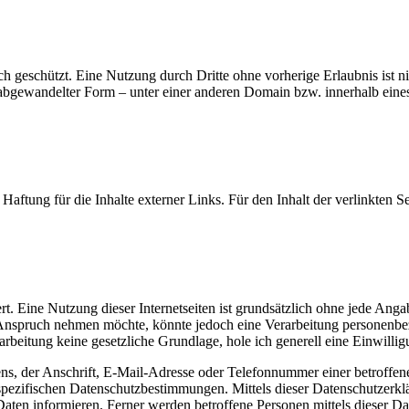
ch geschützt. Eine Nutzung durch Dritte ohne vorherige Erlaubnis ist ni
abgewandelter Form – unter einer anderen Domain bzw. innerhalb eines a
 Haftung für die Inhalte externer Links. Für den Inhalt der verlinkten Se
rt. Eine Nutzung dieser Internetseiten ist grundsätzlich ohne jede An
nspruch nehmen möchte, könnte jedoch eine Verarbeitung personenbezo
rbeitung keine gesetzliche Grundlage, hole ich generell eine Einwillig
, der Anschrift, E-Mail-Adresse oder Telefonnummer einer betroffenen
ezifischen Datenschutzbestimmungen. Mittels dieser Datenschutzerklä
ten informieren. Ferner werden betroffene Personen mittels dieser Da