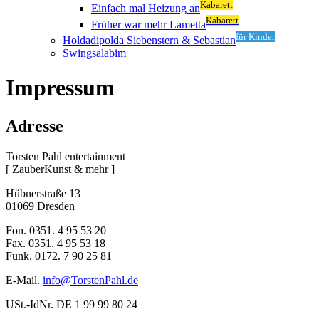
Kabarett
Einfach mal Heizung an
Kabarett
Früher war mehr Lametta
für Kinder
Holdadipolda Siebenstern & Sebastian
Swingsalabim
Impressum
Adresse
Torsten Pahl entertainment
[ ZauberKunst & mehr ]
Hübnerstraße 13
01069 Dresden
Fon. 0351. 4 95 53 20
Fax. 0351. 4 95 53 18
Funk. 0172. 7 90 25 81
E-Mail.
info@TorstenPahl.de
USt.-IdNr. DE 1 99 99 80 24