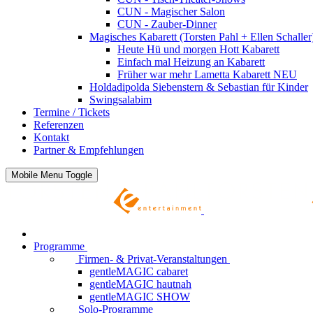
CUN - Magischer Salon
CUN - Zauber-Dinner
Magisches Kabarett (Torsten Pahl + Ellen Schaller
Heute Hü und morgen Hott
Kabarett
Einfach mal Heizung an
Kabarett
Früher war mehr Lametta
Kabarett NEU
Holdadipolda Siebenstern & Sebastian
für Kinder
Swingsalabim
Termine / Tickets
Referenzen
Kontakt
Partner & Empfehlungen
Mobile Menu Toggle
Programme
Firmen- & Privat-Veranstaltungen
gentleMAGIC cabaret
gentleMAGIC hautnah
gentleMAGIC SHOW
Solo-Programme