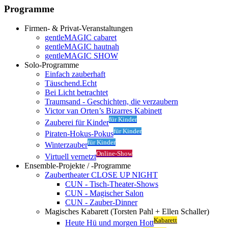
Programme
Firmen- & Privat-Veranstaltungen
gentleMAGIC cabaret
gentleMAGIC hautnah
gentleMAGIC SHOW
Solo-Programme
Einfach zauberhaft
Täuschend.Echt
Bei Licht betrachtet
Traumsand - Geschichten, die verzaubern
Victor van Orten’s Bizarres Kabinett
für Kinder
Zauberei für Kinder
für Kinder
Piraten-Hokus-Pokus
für Kinder
Winterzauber
Online-Show
Virtuell vernetzt
Ensemble-Projekte / -Programme
Zaubertheater CLOSE UP NIGHT
CUN - Tisch-Theater-Shows
CUN - Magischer Salon
CUN - Zauber-Dinner
Magisches Kabarett (Torsten Pahl + Ellen Schaller)
Kabarett
Heute Hü und morgen Hott