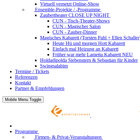
Virtuell vernetzt
Online-Show
Ensemble-Projekte / -Programme
Zaubertheater CLOSE UP NIGHT
CUN - Tisch-Theater-Shows
CUN - Magischer Salon
CUN - Zauber-Dinner
Magisches Kabarett (Torsten Pahl + Ellen Schaller
Heute Hü und morgen Hott
Kabarett
Einfach mal Heizung an
Kabarett
Früher war mehr Lametta
Kabarett NEU
Holdadipolda Siebenstern & Sebastian
für Kinder
Swingsalabim
Termine / Tickets
Referenzen
Kontakt
Partner & Empfehlungen
Mobile Menu Toggle
Programme
Firmen- & Privat-Veranstaltungen