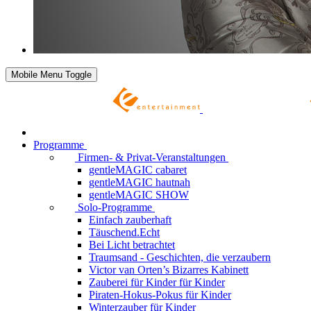
Mobile Menu Toggle
Programme
Firmen- & Privat-Veranstaltungen
gentleMAGIC cabaret
gentleMAGIC hautnah
gentleMAGIC SHOW
Solo-Programme
Einfach zauberhaft
Täuschend.Echt
Bei Licht betrachtet
Traumsand - Geschichten, die verzaubern
Victor van Orten’s Bizarres Kabinett
Zauberei für Kinder
für Kinder
Piraten-Hokus-Pokus
für Kinder
Winterzauber
für Kinder