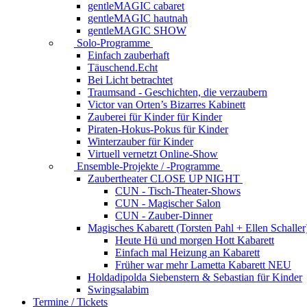
gentleMAGIC cabaret
gentleMAGIC hautnah
gentleMAGIC SHOW
Solo-Programme
Einfach zauberhaft
Täuschend.Echt
Bei Licht betrachtet
Traumsand - Geschichten, die verzaubern
Victor van Orten’s Bizarres Kabinett
Zauberei für Kinder
für Kinder
Piraten-Hokus-Pokus
für Kinder
Winterzauber
für Kinder
Virtuell vernetzt
Online-Show
Ensemble-Projekte / -Programme
Zaubertheater CLOSE UP NIGHT
CUN - Tisch-Theater-Shows
CUN - Magischer Salon
CUN - Zauber-Dinner
Magisches Kabarett (Torsten Pahl + Ellen Schaller
Heute Hü und morgen Hott
Kabarett
Einfach mal Heizung an
Kabarett
Früher war mehr Lametta
Kabarett NEU
Holdadipolda Siebenstern & Sebastian
für Kinder
Swingsalabim
Termine / Tickets