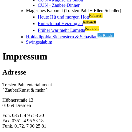
CUN - Zauber-Dinner
Magisches Kabarett (Torsten Pahl + Ellen Schaller)
Kabarett
Heute Hü und morgen Hott
Kabarett
Einfach mal Heizung an
Kabarett
Früher war mehr Lametta
für Kinder
Holdadipolda Siebenstern & Sebastian
Swingsalabim
Impressum
Adresse
Torsten Pahl entertainment
[ ZauberKunst & mehr ]
Hübnerstraße 13
01069 Dresden
Fon. 0351. 4 95 53 20
Fax. 0351. 4 95 53 18
Funk. 0172. 7 90 25 81