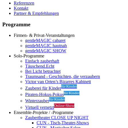
Referenzen
Kontakt
Partner & Empfehlungen
Programme
Firmen- & Privat-Veranstaltungen
gentleMAGIC cabaret
gentleMAGIC hautnah
gentleMAGIC SHOW
Solo-Programme
Einfach zauberhaft
Täuschend.Echt
Bei Licht betrachtet
Traumsand - Geschichten, die verzaubern
Victor van Orten’s Bizarres Kabinett
für Kinder
Zauberei für Kinder
für Kinder
Piraten-Hokus-Pokus
für Kinder
Winterzauber
Online-Show
Virtuell vernetzt
Ensemble-Projekte / -Programme
Zaubertheater CLOSE UP NIGHT
CUN - Tisch-Theater-Shows
CUN - Magischer Salon