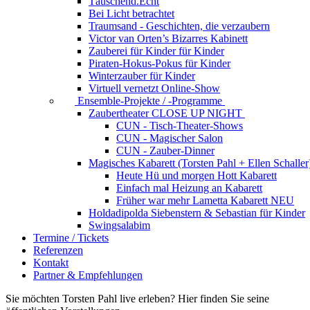
Täuschend.Echt
Bei Licht betrachtet
Traumsand - Geschichten, die verzaubern
Victor van Orten’s Bizarres Kabinett
Zauberei für Kinder
für Kinder
Piraten-Hokus-Pokus
für Kinder
Winterzauber
für Kinder
Virtuell vernetzt
Online-Show
Ensemble-Projekte / -Programme
Zaubertheater CLOSE UP NIGHT
CUN - Tisch-Theater-Shows
CUN - Magischer Salon
CUN - Zauber-Dinner
Magisches Kabarett (Torsten Pahl + Ellen Schaller
Heute Hü und morgen Hott
Kabarett
Einfach mal Heizung an
Kabarett
Früher war mehr Lametta
Kabarett NEU
Holdadipolda Siebenstern & Sebastian
für Kinder
Swingsalabim
Termine / Tickets
Referenzen
Kontakt
Partner & Empfehlungen
Sie möchten Torsten Pahl live erleben? Hier finden Sie seine