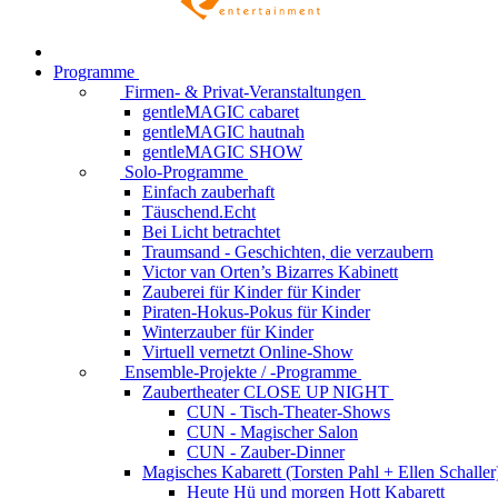
Programme
Firmen- & Privat-Veranstaltungen
gentleMAGIC cabaret
gentleMAGIC hautnah
gentleMAGIC SHOW
Solo-Programme
Einfach zauberhaft
Täuschend.Echt
Bei Licht betrachtet
Traumsand - Geschichten, die verzaubern
Victor van Orten’s Bizarres Kabinett
Zauberei für Kinder
für Kinder
Piraten-Hokus-Pokus
für Kinder
Winterzauber
für Kinder
Virtuell vernetzt
Online-Show
Ensemble-Projekte / -Programme
Zaubertheater CLOSE UP NIGHT
CUN - Tisch-Theater-Shows
CUN - Magischer Salon
CUN - Zauber-Dinner
Magisches Kabarett (Torsten Pahl + Ellen Schaller
Heute Hü und morgen Hott
Kabarett