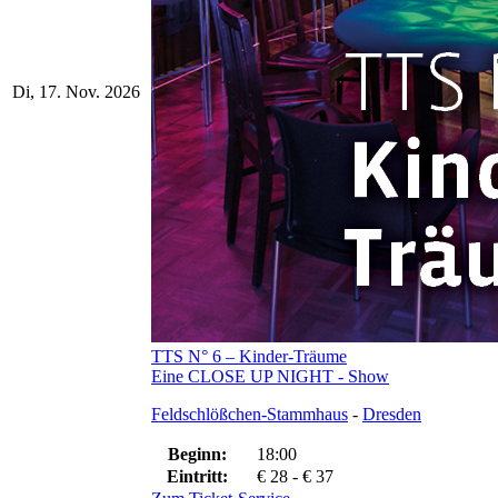
Di, 17. Nov. 2026
TTS N° 6 – Kinder-Träume
Eine CLOSE UP NIGHT - Show
Feldschlößchen-Stammhaus
-
Dresden
Beginn:
18:00
Eintritt:
€ 28 - € 37