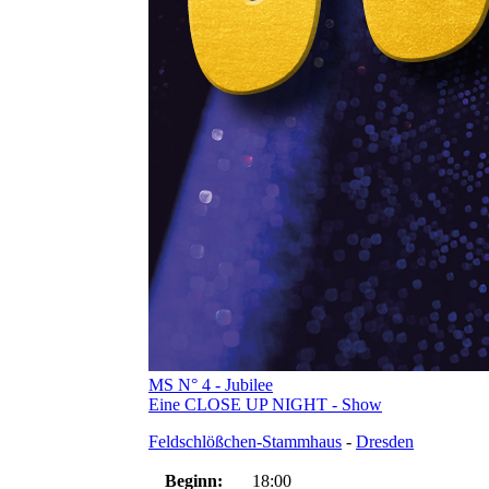
MS N° 4 - Jubilee
Eine CLOSE UP NIGHT - Show
Feldschlößchen-Stammhaus
-
Dresden
Beginn:
18:00