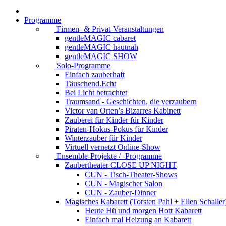
Programme
Firmen- & Privat-Veranstaltungen
gentleMAGIC cabaret
gentleMAGIC hautnah
gentleMAGIC SHOW
Solo-Programme
Einfach zauberhaft
Täuschend.Echt
Bei Licht betrachtet
Traumsand - Geschichten, die verzaubern
Victor van Orten’s Bizarres Kabinett
Zauberei für Kinder
für Kinder
Piraten-Hokus-Pokus
für Kinder
Winterzauber
für Kinder
Virtuell vernetzt
Online-Show
Ensemble-Projekte / -Programme
Zaubertheater CLOSE UP NIGHT
CUN - Tisch-Theater-Shows
CUN - Magischer Salon
CUN - Zauber-Dinner
Magisches Kabarett (Torsten Pahl + Ellen Schaller
Heute Hü und morgen Hott
Kabarett
Einfach mal Heizung an
Kabarett