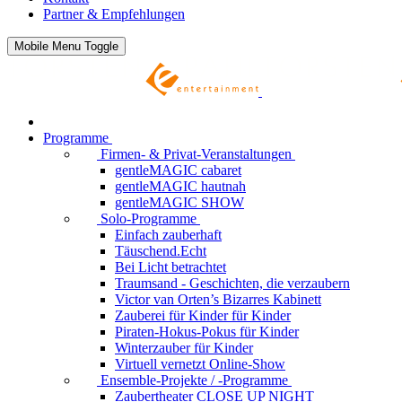
Partner & Empfehlungen
Mobile Menu Toggle
Programme
Firmen- & Privat-Veranstaltungen
gentleMAGIC cabaret
gentleMAGIC hautnah
gentleMAGIC SHOW
Solo-Programme
Einfach zauberhaft
Täuschend.Echt
Bei Licht betrachtet
Traumsand - Geschichten, die verzaubern
Victor van Orten’s Bizarres Kabinett
Zauberei für Kinder
für Kinder
Piraten-Hokus-Pokus
für Kinder
Winterzauber
für Kinder
Virtuell vernetzt
Online-Show
Ensemble-Projekte / -Programme
Zaubertheater CLOSE UP NIGHT