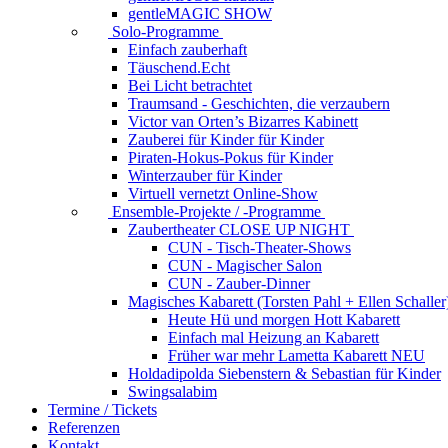
gentleMAGIC SHOW
Solo-Programme
Einfach zauberhaft
Täuschend.Echt
Bei Licht betrachtet
Traumsand - Geschichten, die verzaubern
Victor van Orten’s Bizarres Kabinett
Zauberei für Kinder
für Kinder
Piraten-Hokus-Pokus
für Kinder
Winterzauber
für Kinder
Virtuell vernetzt
Online-Show
Ensemble-Projekte / -Programme
Zaubertheater CLOSE UP NIGHT
CUN - Tisch-Theater-Shows
CUN - Magischer Salon
CUN - Zauber-Dinner
Magisches Kabarett (Torsten Pahl + Ellen Schaller
Heute Hü und morgen Hott
Kabarett
Einfach mal Heizung an
Kabarett
Früher war mehr Lametta
Kabarett NEU
Holdadipolda Siebenstern & Sebastian
für Kinder
Swingsalabim
Termine / Tickets
Referenzen
Kontakt