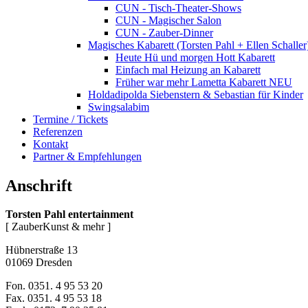
CUN - Tisch-Theater-Shows
CUN - Magischer Salon
CUN - Zauber-Dinner
Magisches Kabarett (Torsten Pahl + Ellen Schaller
Heute Hü und morgen Hott
Kabarett
Einfach mal Heizung an
Kabarett
Früher war mehr Lametta
Kabarett NEU
Holdadipolda Siebenstern & Sebastian
für Kinder
Swingsalabim
Termine / Tickets
Referenzen
Kontakt
Partner & Empfehlungen
Anschrift
Torsten Pahl entertainment
[ ZauberKunst & mehr ]
Hübnerstraße 13
01069 Dresden
Fon. 0351. 4 95 53 20
Fax. 0351. 4 95 53 18