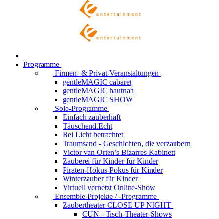
Programme
Firmen- & Privat-Veranstaltungen
gentleMAGIC cabaret
gentleMAGIC hautnah
gentleMAGIC SHOW
Solo-Programme
Einfach zauberhaft
Täuschend.Echt
Bei Licht betrachtet
Traumsand - Geschichten, die verzaubern
Victor van Orten’s Bizarres Kabinett
Zauberei für Kinder
für Kinder
Piraten-Hokus-Pokus
für Kinder
Winterzauber
für Kinder
Virtuell vernetzt
Online-Show
Ensemble-Projekte / -Programme
Zaubertheater CLOSE UP NIGHT
CUN - Tisch-Theater-Shows