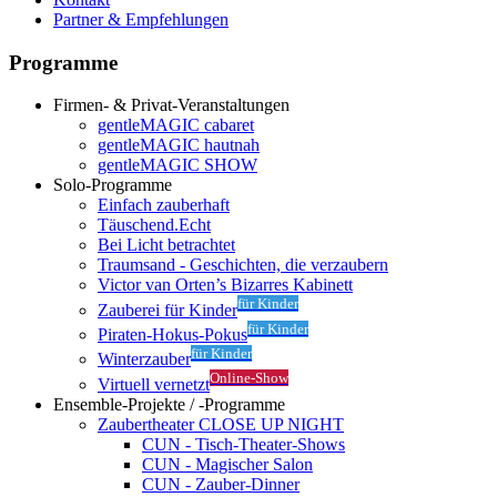
Partner & Empfehlungen
Programme
Firmen- & Privat-Veranstaltungen
gentleMAGIC cabaret
gentleMAGIC hautnah
gentleMAGIC SHOW
Solo-Programme
Einfach zauberhaft
Täuschend.Echt
Bei Licht betrachtet
Traumsand - Geschichten, die verzaubern
Victor van Orten’s Bizarres Kabinett
für Kinder
Zauberei für Kinder
für Kinder
Piraten-Hokus-Pokus
für Kinder
Winterzauber
Online-Show
Virtuell vernetzt
Ensemble-Projekte / -Programme
Zaubertheater CLOSE UP NIGHT
CUN - Tisch-Theater-Shows
CUN - Magischer Salon
CUN - Zauber-Dinner