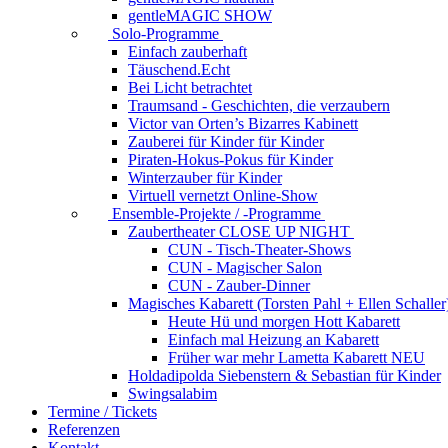
gentleMAGIC SHOW
Solo-Programme
Einfach zauberhaft
Täuschend.Echt
Bei Licht betrachtet
Traumsand - Geschichten, die verzaubern
Victor van Orten’s Bizarres Kabinett
Zauberei für Kinder
für Kinder
Piraten-Hokus-Pokus
für Kinder
Winterzauber
für Kinder
Virtuell vernetzt
Online-Show
Ensemble-Projekte / -Programme
Zaubertheater CLOSE UP NIGHT
CUN - Tisch-Theater-Shows
CUN - Magischer Salon
CUN - Zauber-Dinner
Magisches Kabarett (Torsten Pahl + Ellen Schaller
Heute Hü und morgen Hott
Kabarett
Einfach mal Heizung an
Kabarett
Früher war mehr Lametta
Kabarett NEU
Holdadipolda Siebenstern & Sebastian
für Kinder
Swingsalabim
Termine / Tickets
Referenzen
Kontakt