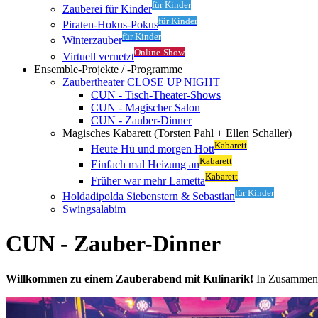
für Kinder
Zauberei für Kinder
für Kinder
Piraten-Hokus-Pokus
für Kinder
Winterzauber
Online-Show
Virtuell vernetzt
Ensemble-Projekte / -Programme
Zaubertheater CLOSE UP NIGHT
CUN - Tisch-Theater-Shows
CUN - Magischer Salon
CUN - Zauber-Dinner
Magisches Kabarett (Torsten Pahl + Ellen Schaller)
Kabarett
Heute Hü und morgen Hott
Kabarett
Einfach mal Heizung an
Kabarett
Früher war mehr Lametta
für Kinder
Holdadipolda Siebenstern & Sebastian
Swingsalabim
CUN - Zauber-Dinner
Willkommen zu einem Zauberabend mit Kulinarik!
In Zusammenar