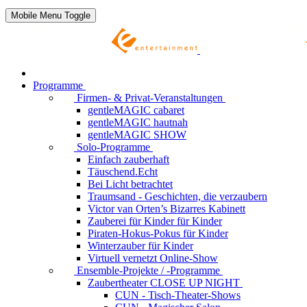
Mobile Menu Toggle
Programme
Firmen- & Privat-Veranstaltungen
gentleMAGIC cabaret
gentleMAGIC hautnah
gentleMAGIC SHOW
Solo-Programme
Einfach zauberhaft
Täuschend.Echt
Bei Licht betrachtet
Traumsand - Geschichten, die verzaubern
Victor van Orten’s Bizarres Kabinett
Zauberei für Kinder
für Kinder
Piraten-Hokus-Pokus
für Kinder
Winterzauber
für Kinder
Virtuell vernetzt
Online-Show
Ensemble-Projekte / -Programme
Zaubertheater CLOSE UP NIGHT
CUN - Tisch-Theater-Shows