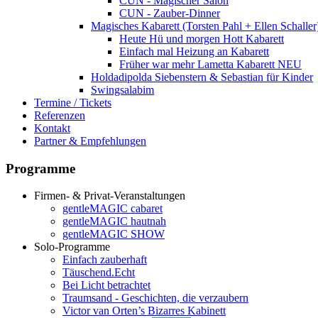
CUN - Magischer Salon
CUN - Zauber-Dinner
Magisches Kabarett (Torsten Pahl + Ellen Schaller
Heute Hü und morgen Hott
Kabarett
Einfach mal Heizung an
Kabarett
Früher war mehr Lametta
Kabarett NEU
Holdadipolda Siebenstern & Sebastian
für Kinder
Swingsalabim
Termine / Tickets
Referenzen
Kontakt
Partner & Empfehlungen
Programme
Firmen- & Privat-Veranstaltungen
gentleMAGIC cabaret
gentleMAGIC hautnah
gentleMAGIC SHOW
Solo-Programme
Einfach zauberhaft
Täuschend.Echt
Bei Licht betrachtet
Traumsand - Geschichten, die verzaubern
Victor van Orten’s Bizarres Kabinett