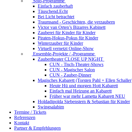
Solo-Programme
Einfach zauberhaft
Täuschend.Echt
Bei Licht betrachtet
Traumsand - Geschichten, die verzaubern
Victor van Orten’s Bizarres Kabinett
Zauberei für Kinder
für Kinder
Piraten-Hokus-Pokus
für Kinder
Winterzauber
für Kinder
Virtuell vernetzt
Online-Show
Ensemble-Projekte / -Programme
Zaubertheater CLOSE UP NIGHT
CUN - Tisch-Theater-Shows
CUN - Magischer Salon
CUN - Zauber-Dinner
Magisches Kabarett (Torsten Pahl + Ellen Schaller
Heute Hü und morgen Hott
Kabarett
Einfach mal Heizung an
Kabarett
Früher war mehr Lametta
Kabarett NEU
Holdadipolda Siebenstern & Sebastian
für Kinder
Swingsalabim
Termine / Tickets
Referenzen
Kontakt
Partner & Empfehlungen