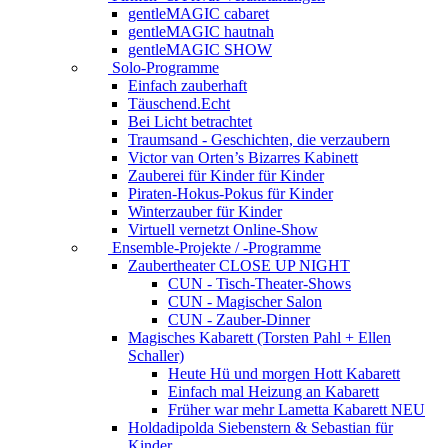
gentleMAGIC cabaret
gentleMAGIC hautnah
gentleMAGIC SHOW
Solo-Programme
Einfach zauberhaft
Täuschend.Echt
Bei Licht betrachtet
Traumsand - Geschichten, die verzaubern
Victor van Orten’s Bizarres Kabinett
Zauberei für Kinder
für Kinder
Piraten-Hokus-Pokus
für Kinder
Winterzauber
für Kinder
Virtuell vernetzt
Online-Show
Ensemble-Projekte / -Programme
Zaubertheater CLOSE UP NIGHT
CUN - Tisch-Theater-Shows
CUN - Magischer Salon
CUN - Zauber-Dinner
Magisches Kabarett (Torsten Pahl + Ellen
Schaller)
Heute Hü und morgen Hott
Kabarett
Einfach mal Heizung an
Kabarett
Früher war mehr Lametta
Kabarett NEU
Holdadipolda Siebenstern & Sebastian
für
Kinder