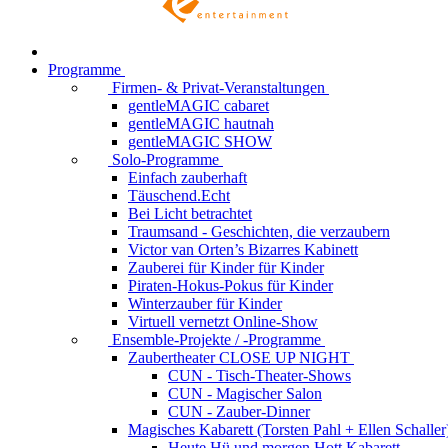
Programme
Firmen- & Privat-Veranstaltungen
gentleMAGIC cabaret
gentleMAGIC hautnah
gentleMAGIC SHOW
Solo-Programme
Einfach zauberhaft
Täuschend.Echt
Bei Licht betrachtet
Traumsand - Geschichten, die verzaubern
Victor van Orten’s Bizarres Kabinett
Zauberei für Kinder
für Kinder
Piraten-Hokus-Pokus
für Kinder
Winterzauber
für Kinder
Virtuell vernetzt
Online-Show
Ensemble-Projekte / -Programme
Zaubertheater CLOSE UP NIGHT
CUN - Tisch-Theater-Shows
CUN - Magischer Salon
CUN - Zauber-Dinner
Magisches Kabarett (Torsten Pahl + Ellen Schaller
Heute Hü und morgen Hott
Kabarett