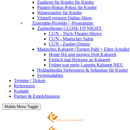
Zauberei für Kinder
für Kinder
Piraten-Hokus-Pokus
für Kinder
Winterzauber
für Kinder
Virtuell vernetzt
Online-Show
Ensemble-Projekte / -Programme
Zaubertheater CLOSE UP NIGHT
CUN - Tisch-Theater-Shows
CUN - Magischer Salon
CUN - Zauber-Dinner
Magisches Kabarett (Torsten Pahl + Ellen Schaller
Heute Hü und morgen Hott
Kabarett
Einfach mal Heizung an
Kabarett
Früher war mehr Lametta
Kabarett NEU
Holdadipolda Siebenstern & Sebastian
für Kinder
Swingsalabim
Termine / Tickets
Referenzen
Kontakt
Partner & Empfehlungen
Mobile Menu Toggle