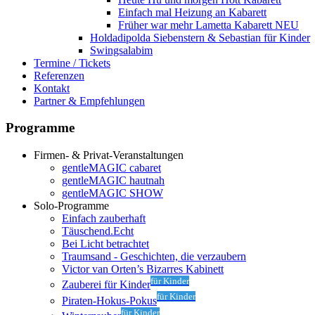
Einfach mal Heizung an
Kabarett
Früher war mehr Lametta
Kabarett NEU
Holdadipolda Siebenstern & Sebastian
für Kinder
Swingsalabim
Termine / Tickets
Referenzen
Kontakt
Partner & Empfehlungen
Programme
Firmen- & Privat-Veranstaltungen
gentleMAGIC cabaret
gentleMAGIC hautnah
gentleMAGIC SHOW
Solo-Programme
Einfach zauberhaft
Täuschend.Echt
Bei Licht betrachtet
Traumsand - Geschichten, die verzaubern
Victor van Orten’s Bizarres Kabinett
für Kinder
Zauberei für Kinder
für Kinder
Piraten-Hokus-Pokus
für Kinder