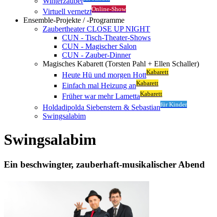
Winterzauber
Online-Show
Virtuell vernetzt
Ensemble-Projekte / -Programme
Zaubertheater CLOSE UP NIGHT
CUN - Tisch-Theater-Shows
CUN - Magischer Salon
CUN - Zauber-Dinner
Magisches Kabarett (Torsten Pahl + Ellen Schaller)
Kabarett
Heute Hü und morgen Hott
Kabarett
Einfach mal Heizung an
Kabarett
Früher war mehr Lametta
für Kinder
Holdadipolda Siebenstern & Sebastian
Swingsalabim
Swingsalabim
Ein beschwingter, zauberhaft-musikalischer Abend